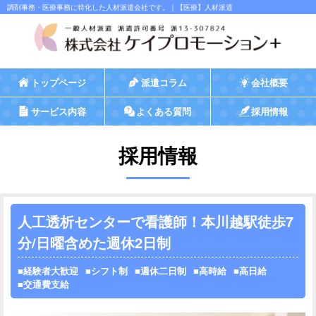
調剤事務・医療事務に特化した人材派遣会社です。｜【医療】人材派遣
トップページ
派遣コラム
会社概要
サービス内容
よくある質問
採用情報
採用情報
人工透析センターで看護師！本川越駅徒歩7
分/日曜含めた週休2日制
経験者大歓迎
シフト制
週休二日制
高時給
高日給
交通費支給