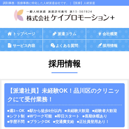
調剤事務・医療事務に特化した人材派遣会社です。｜【医療】人材派遣
トップページ
派遣コラム
会社概要
サービス内容
よくある質問
採用情報
採用情報
【派遣社員】未経験OK！品川区のクリニッ
クにて受付業務！
週3～OK
駅から徒歩5分以内
未経験大歓迎
経験者大歓迎
シフト制
Wワーク可能
即日スタート
長期休暇あり
学歴不問
ブランクOK
交通費支給
正社員登用あり！