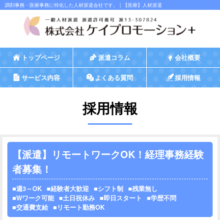
調剤事務・医療事務に特化した人材派遣会社です。｜【医療】人材派遣
トップページ
派遣コラム
会社概要
サービス内容
よくある質問
採用情報
採用情報
【派遣】リモートワークOK！経理事務経験
者募集！
週3～OK
経験者大歓迎
シフト制
残業無し
Wワーク可能
土日祝休み
即日スタート
学歴不問
交通費支給
リモート勤務OK