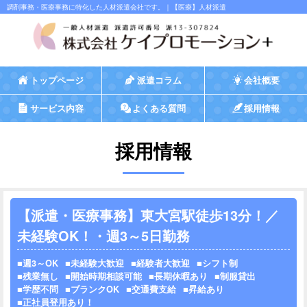
調剤事務・医療事務に特化した人材派遣会社です。｜【医療】人材派遣
トップページ
派遣コラム
会社概要
サービス内容
よくある質問
採用情報
採用情報
【派遣・医療事務】東大宮駅徒歩13分！／
未経験OK！・週3～5日勤務
週3～OK
未経験大歓迎
経験者大歓迎
シフト制
残業無し
開始時期相談可能
長期休暇あり
制服貸出
学歴不問
ブランクOK
交通費支給
昇給あり
正社員登用あり！