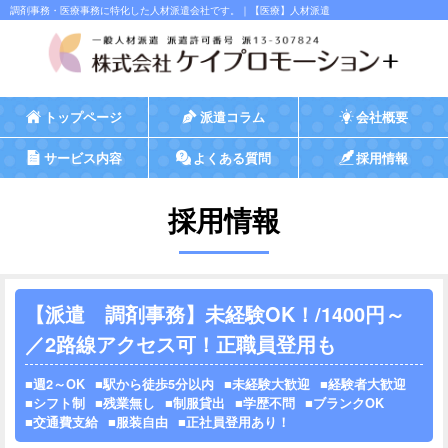
調剤事務・医療事務に特化した人材派遣会社です。｜【医療】人材派遣
トップページ
派遣コラム
会社概要
サービス内容
よくある質問
採用情報
採用情報
【派遣 調剤事務】未経験OK！/1400円～
／2路線アクセス可！正職員登用も
週2～OK
駅から徒歩5分以内
未経験大歓迎
経験者大歓迎
シフト制
残業無し
制服貸出
学歴不問
ブランクOK
交通費支給
服装自由
正社員登用あり！