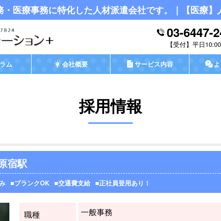
務・医療事務に特化した人材派遣会社です。｜【医療】
03-6447-2
平日10:00-
ラム
会社概要
サービス内容
よ
採用情報
/原宿駅
み
ブランクOK
交通費支給
正社員登用あり！
一般事務
職種