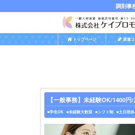
調剤事
トップページ
派遣コ
【一般事務】未経験OK/1400円
学生OK
未経験大歓迎
シフト制
土日祝休