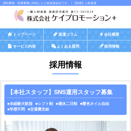
調剤事務・医療事務に特化した人材派遣会社です。｜【医療】人材派遣
トップページ
派遣コラム
会社概要
サービス内容
よくある質問
採用情報
採用情報
【本社スタッフ】SNS運用スタッフ募集
未経験大歓迎
シフト制
週休二日制
髪色ネイル自由
学歴不問
交通費支給