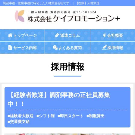
調剤事務・医療事務に特化した人材派遣会社です。｜【医療】人材派遣
トップページ
派遣コラム
会社概要
サービス内容
よくある質問
採用情報
採用情報
【経験者歓迎】調剤事務の正社員募集
中！！
経験者大歓迎
シフト制
即日スタート
制服貸出
交通費支給