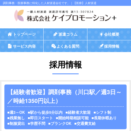
調剤事務・医療事務に特化した人材派遣会社です。｜【医療】人材派遣
トップページ
派遣コラム
会社概要
サービス内容
よくある質問
採用情報
採用情報
【経験者歓迎】調剤事務（川口駅／週3日～
／時給1350円以上）
週3～OK
駅から徒歩5分以内
経験者大歓迎
シフト制
残業無し
即日スタート
開始時期相談可能
長期休暇あり
制服貸出
学歴不問
ブランクOK
交通費支給