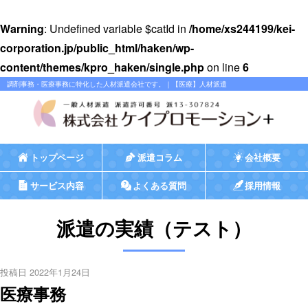
Warning
: Undefined variable $catId in
/home/xs244199/kei-
corporation.jp/public_html/haken/wp-
content/themes/kpro_haken/single.php
on line
6
調剤事務・医療事務に特化した人材派遣会社です。｜【医療】人材派遣
トップページ
派遣コラム
会社概要
サービス内容
よくある質問
採用情報
派遣の実績（テスト）
投稿日 2022年1月24日
医療事務