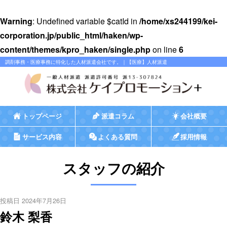
Warning
: Undefined variable $catId in
/home/xs244199/kei-
corporation.jp/public_html/haken/wp-
content/themes/kpro_haken/single.php
on line
6
調剤事務・医療事務に特化した人材派遣会社です。｜【医療】人材派遣
トップページ
派遣コラム
会社概要
サービス内容
よくある質問
採用情報
スタッフの紹介
投稿日 2024年7月26日
鈴木 梨香