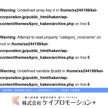
Warning
: Undefined array key 0 in
/home/xs244199/kei-
corporation.jp/public_html/haken/wp-
content/themes/kpro_haken/archive.php
on line
5
Warning
: Attempt to read property "category_nicename" on
null in
/home/xs244199/kei-
corporation.jp/public_html/haken/wp-
content/themes/kpro_haken/archive.php
on line
5
Warning
: Undefined variable $catId in
/home/xs244199/kei-
corporation.jp/public_html/haken/wp-
content/themes/kpro_haken/archive.php
on line
6
調剤事務・医療事務に特化した人材派遣会社です。｜【医療】人材派遣