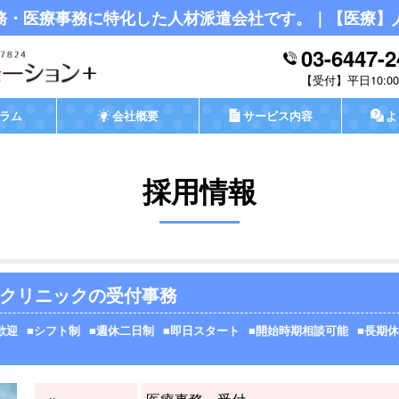
務・医療事務に特化した人材派遣会社です。｜【医療】
03-6447-2
平日10:00-
ラム
会社概要
サービス内容
よ
採用情報
容クリニックの受付事務
歓迎
シフト制
週休二日制
即日スタート
開始時期相談可能
長期休