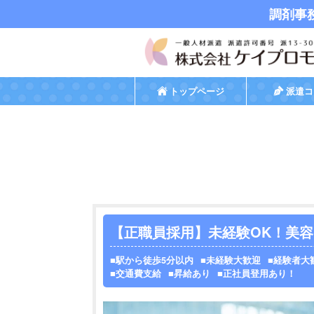
調剤事
トップページ
派遣コ
【正職員採用】未経験OK！美
駅から徒歩5分以内
未経験大歓迎
経験者大
交通費支給
昇給あり
正社員登用あり！