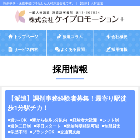
調剤事務・医療事務に特化した人材派遣会社です。｜【医療】人材派遣
トップページ
派遣コラム
会社概要
サービス内容
よくある質問
採用情報
採用情報
【派遣】調剤事務経験者募集！最寄り駅徒
歩1分駅チカ！
週3～OK
駅から徒歩5分以内
経験者大歓迎
シフト制
週休二日制
即日スタート
開始時期相談可能
制服貸出
学歴不問
ブランクOK
交通費支給